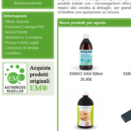
Ricerca avanzata
prodotti trattati con i microorganismi effi
relativi alla vendita al dettaglio, per gran
richiedere una quotazione su misura.
Informazioni
Offerte Speciali
Nuovi prodotti per agosto
Download Catalogo PDF
Nuovi Prodotti
Spedizioni e Consegna
Privacy e Note Legali
Condizioni di Vendita
Contattaci
EMIKO SAN 500ml
EMIK
26,95€