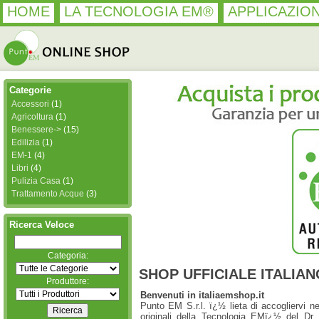
HOME
LA TECNOLOGIA EM®
APPLICAZION
Categorie
Accessori
(1)
Agricoltura
(1)
Benessere->
(15)
Edilizia
(1)
EM-1
(4)
Libri
(4)
Pulizia Casa
(1)
Trattamento Acque
(3)
Ricerca Veloce
Categoria:
SHOP UFFICIALE ITALIA
Produttore:
Benvenuti in italiaemshop.it
Punto EM S.r.l. ï¿½ lieta di accogliervi ne
originali della Tecnologia EMï¿½ del Dr. 