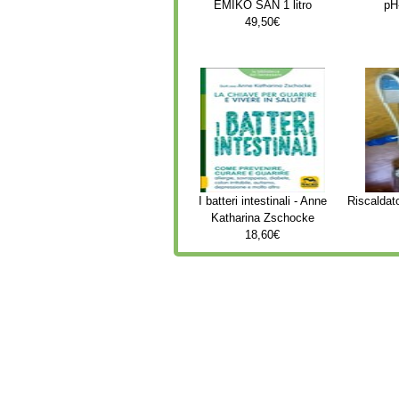
EMIKO SAN 1 litro
pH-
49,50€
I batteri intestinali - Anne
Riscaldato
Katharina Zschocke
18,60€